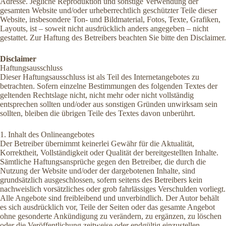
Adresse. Jegliche Reproduktion und sonstige Verwendung der
gesamten Website und/oder urheberrechtlich geschützter Teile dieser
Website, insbesondere Ton- und Bildmaterial, Fotos, Texte, Grafiken,
Layouts, ist – soweit nicht ausdrücklich anders angegeben – nicht
gestattet. Zur Haftung des Betreibers beachten Sie bitte den Disclaimer.
Disclaimer
Haftungsausschluss
Dieser Haftungsausschluss ist als Teil des Internetangebotes zu
betrachten. Sofern einzelne Bestimmungen des folgenden Textes der
geltenden Rechtslage nicht, nicht mehr oder nicht vollständig
entsprechen sollten und/oder aus sonstigen Gründen unwirksam sein
sollten, bleiben die übrigen Teile des Textes davon unberührt.
1. Inhalt des Onlineangebotes
Der Betreiber übernimmt keinerlei Gewähr für die Aktualität,
Korrektheit, Vollständigkeit oder Qualität der bereitgestellten Inhalte.
Sämtliche Haftungsansprüche gegen den Betreiber, die durch die
Nutzung der Website und/oder der dargebotenen Inhalte, sind
grundsätzlich ausgeschlossen, sofern seitens des Betreibers kein
nachweislich vorsätzliches oder grob fahrlässiges Verschulden vorliegt.
Alle Angebote sind freibleibend und unverbindlich. Der Autor behält
es sich ausdrücklich vor, Teile der Seiten oder das gesamte Angebot
ohne gesonderte Ankündigung zu verändern, zu ergänzen, zu löschen
oder die Veröffentlichung zeitweise oder endgültig einzustellen.